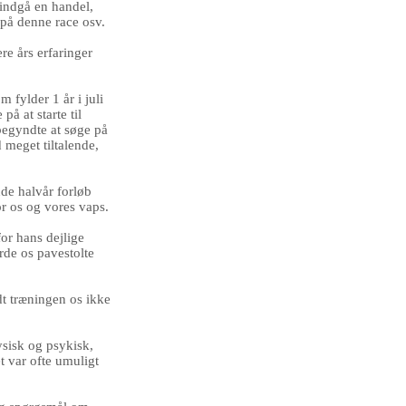
 indgå en handel,
på denne race osv.
re års erfaringer
m fylder 1 år i juli
å at starte til
egyndte at søge på
d meget tiltalende,
nde halvår forløb
or os og vores vaps.
for hans dejlige
rde os pavestolte
dt træningen os ikke
ysisk og psykisk,
t var ofte umuligt