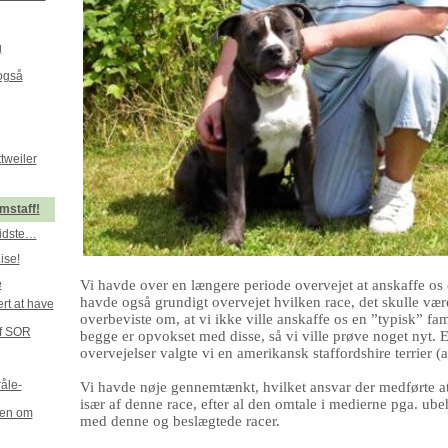
g
også
tweiler
amstaff!
sidste…
ise!
e
Vi havde over en længere periode overvejet at anskaffe os
havde også grundigt overvejet hvilken race, det skulle vær
rt at have
overbeviste om, at vi ikke ville anskaffe os en ”typisk” fa
af SOR
begge er opvokset med disse, så vi ville prøve noget nyt. 
overvejelser valgte vi en amerikansk staffordshire terrier (a
åle-
Vi havde nøje gennemtænkt, hvilket ansvar der medførte a
især af denne race, efter al den omtale i medierne pga. ube
rien om
med denne og beslægtede racer.