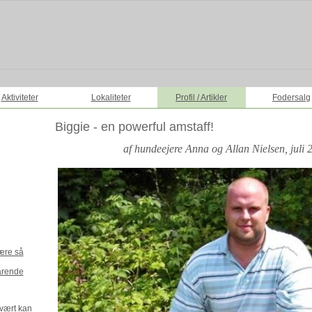
Aktiviteter
Lokaliteter
Profil / Artikler
Fodersalg
Biggie - en powerful amstaff!
af hundeejere Anna og Allan Nielsen, juli 
ære så
årende
vært kan