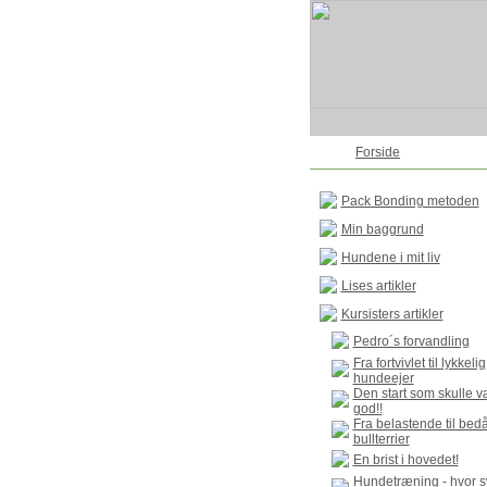
Forside
Pack Bonding metoden
Min baggrund
Hundene i mit liv
Lises artikler
Kursisters artikler
Pedro´s forvandling
Fra fortvivlet til lykkelig
hundeejer
Den start som skulle v
god!!
Fra belastende til bed
bullterrier
En brist i hovedet!
Hundetræning - hvor s