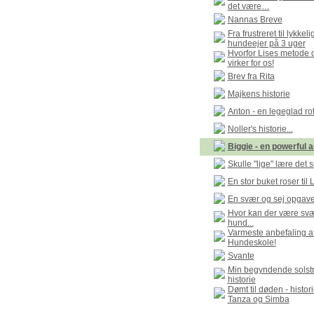
det være…
Nannas Breve
Fra frustreret til lykkeli
hundeejer på 3 uger
Hvorfor Lises metode 
virker for os!
Brev fra Rita
Majkens historie
Anton - en legeglad rot
Noller's historie...
Biggie - en powerful 
Skulle "lige" lære det 
En stor buket roser til L
En svær og sej opgav
Hvor kan der være svæ
hund...
Varmeste anbefaling 
Hundeskole!
Svante
Min begyndende solstr
historie
Dømt til døden - histo
Tanza og Simba