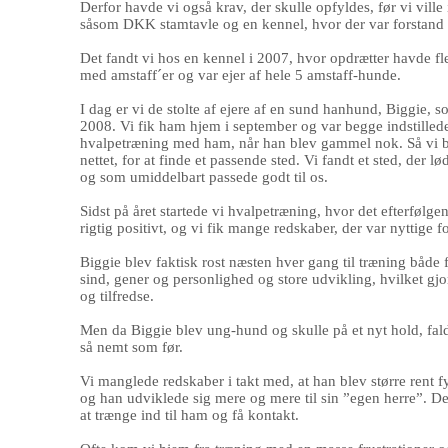
Derfor havde vi også krav, der skulle opfyldes, før vi ville
såsom DKK stamtavle og en kennel, hvor der var forstand 
Det fandt vi hos en kennel i 2007, hvor opdrætter havde fle
med amstaff´er og var ejer af hele 5 amstaff-hunde.
I dag er vi de stolte af ejere af en sund hanhund, Biggie, so
2008.
Vi fik ham hjem i september og var begge indstillede p
hvalpetræning med ham, når han blev gammel nok. Så vi b
nettet, for at finde et passende sted. Vi fandt et sted, der lø
og som umiddelbart passede godt til os.
Sidst på året startede vi hvalpetræning, hvor det efterfølge
rigtig positivt, og vi fik mange redskaber, der var nyttige f
Biggie blev faktisk rost næsten hver gang til træning både 
sind, gener og personlighed og store udvikling, hvilket gjo
og tilfredse.
Men da Biggie blev ung-hund og skulle på et nyt hold, fal
så nemt som før.
Vi manglede redskaber i takt med, at han blev større rent f
og han udviklede sig mere og mere til sin ”egen herre”. De
at trænge ind til ham og få kontakt.