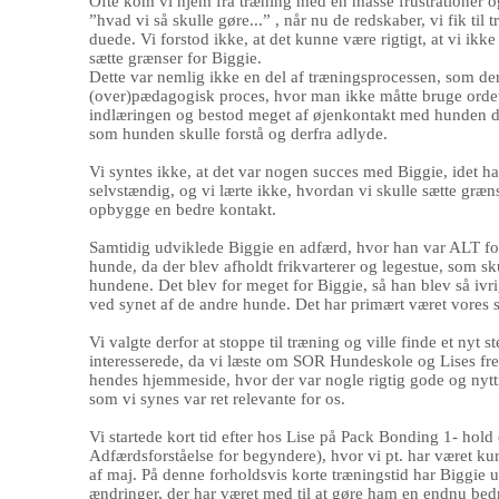
Ofte kom vi hjem fra træning med en masse frustrationer 
”hvad vi så skulle gøre...” , når nu de redskaber, vi fik til 
duede. Vi forstod ikke, at det kunne være rigtigt, at vi ikke
sætte grænser for Biggie.
Dette var nemlig ikke en del af træningsprocessen, som d
(over)pædagogisk proces, hvor man ikke måtte bruge ordet
indlæringen og bestod meget af øjenkontakt med hunden dv
som hunden skulle forstå og derfra adlyde.
Vi syntes ikke, at det var nogen succes med Biggie, idet ha
selvstændig, og vi lærte ikke, hvordan vi skulle sætte græ
opbygge en bedre kontakt.
Samtidig udviklede Biggie en adfærd, hvor han var ALT for
hunde, da der blev afholdt frikvarterer og legestue, som sku
hundene. Det blev for meget for Biggie, så han blev så ivr
ved synet af de andre hunde. Det har primært været vores 
Vi valgte derfor at stoppe til træning og ville finde et nyt st
interesserede, da vi læste om SOR Hundeskole og Lises 
hendes hjemmeside, hvor der var nogle rigtig gode og nyttig
som vi synes var ret relevante for os.
Vi startede kort tid efter hos Lise på Pack Bonding 1- hol
Adfærdsforståelse for begyndere), hvor vi pt. har været kur
af maj. På denne forholdsvis korte træningstid har Biggie ud
ændringer, der har været med til at gøre ham en endnu bed