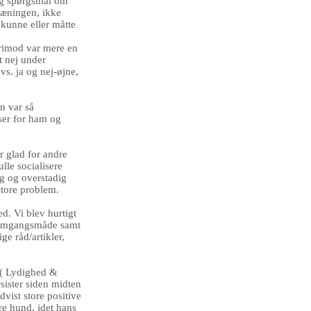
og spørgsmål om
træningen, ikke
 kunne eller måtte
erimod var mere en
 nej under
s. ja og nej-øjne,
n var så
nser for ham og
 glad for andre
lle socialisere
ig og overstadig
store problem.
ed. Vi blev hurtigt
fremgangsmåde samt
e råd/artikler,
d ( Lydighed &
sister siden midten
vist store positive
re hund, idet hans