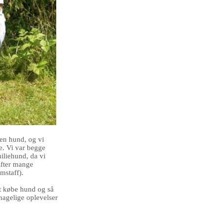
 en hund, og vi
e. Vi var begge
miliehund, da vi
Efter mange
mstaff).
t købe hund og så
hagelige oplevelser