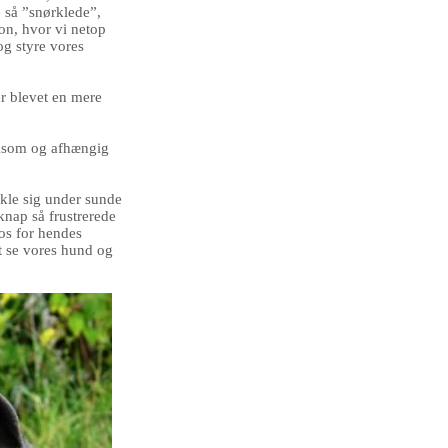
e så ”snørklede”,
on, hvor vi netop
 og styre vores
er blevet en mere
ksom og afhængig
ikle sig under sunde
knap så frustrerede
ros for hendes
at se vores hund og