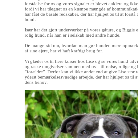
forståelse for os og vores signaler er blevet enklere og ikk
fordi vi har tilegnet os en kæmpe mængde af kommunikati
har fået de basale redskaber, der har hjulpet os til at forstå
hund.
Især har det gjort underværker på vores gåture, og Biggie 
rolig hund, når han er i selskab med andre hunde.
De mange råd om, hvordan man gør hunden mere opmær
af sine ejere, har vi haft kraftigt brug for.
Vi glæder os til flere kurser hos Lise og se vores hund udv
og raske omgivelser sammen med os – tilfredse, rolige og 
”forældre”. Derfor kan vi ikke andet end at give Lise stor 
yderst bemærkelsesværdige arbejde, der har hjulpet os til 
dens behov.