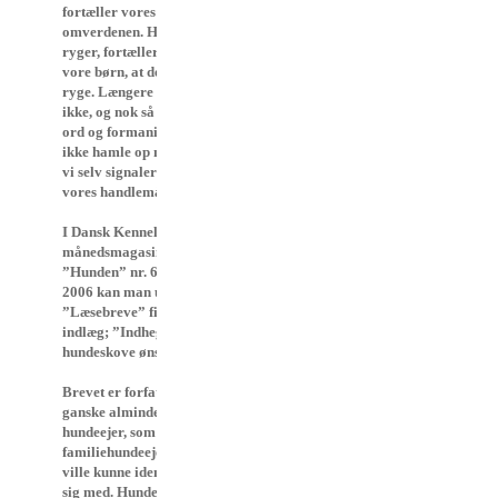
fortæller vores
omverdenen. Hvis vi
ryger, fortæller vi også
vore børn, at det er ok at
ryge. Længere er den
ikke, og nok så mange
ord og formaninger kan
ikke hamle op med det,
vi selv signalerer via
vores handlemåder.
I Dansk Kennel Klubs
månedsmagasin
”Hunden” nr. 6/juni
2006 kan man under
”Læsebreve” finde et
indlæg; ”Indhegnede
hundeskove ønskes”.
Brevet er forfattet af en
ganske almindelig
hundeejer, som de fleste
familiehundeejere nok
ville kunne identificere
sig med. Hundeejeren,