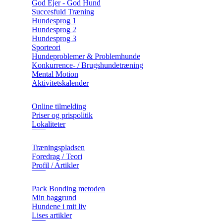
God Ejer - God Hund
Succesfuld Træning
Hundesprog 1
Hundesprog 2
Hundesprog 3
Sporteori
Hundeproblemer & Problemhunde
Konkurrence- / Brugshundetræning
Mental Motion
Aktivitetskalender
Online tilmelding
Priser og prispolitik
Lokaliteter
Træningspladsen
Foredrag / Teori
Profil / Artikler
Pack Bonding metoden
Min baggrund
Hundene i mit liv
Lises artikler