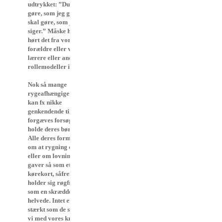
udtrykket: ”Du skal ikke
gøre, som jeg gør, - du
skal gøre, som jeg
siger.” Måske har vi
hørt det fra vores
forældre eller vore
lærere eller andre
rollemodeller i vores liv.
Nok så mange
rygeafhængige forældre
kan fx nikke
genkendende til deres
forgæves forsøg på at
holde deres børn røgfrie.
Alle deres formaninger
om at rygning er usundt
eller om lovning af store
gaver så som et
kørekort, såfremt barnet
holder sig røgfrit, nytter
som en skrædder i
helvede. Intet er så
stærkt som de signaler,
vi med vores krop