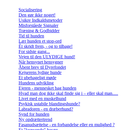
Socialisering
Den gør ikke noget!
Usikre Indkaldsmetoder
Misforståede Signaler
Træning & Godbidder
Tid til hunden
Lær hunden et stop-ord
Èt skridt frem, - og to tilbage!
For sidste gang...
Vejen til den ULYDIGE hund!
Når hensynet hensygner
Åbent brev til Dyrefondet
Kejserens lydige hunde
Et ubehageligt møde
Hundens udvikling
Ejeren - mennesket bag hunden
Hvad man dog ikke skal finde sig i – eller skal man.....
Livet med en muskelhund
Psykisk ustabile blandingshunde?
Labradoren - en dræberhund?
Synd for hunden
Ny opdrættertrend
Fasanudsættelse - en forbandelse eller en mulighed ?
Et "krævende" besøg