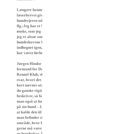
Længere henne i
læserbrevet giver
hundeejeren udtryk for
flg.:Jeg har et STORT
ønske, som jeg ikke tror,
jeg er alene om. At
hundeskovene blev
indhegnet igen, som de
har været førhen.”
Jørgen Hindse Madsen,
formand for Dansk
Kennel Klub, skriver et
svar, hvori det ganske
kort nævnes at: ” Som
du ganske rigtigt
beskriver, så forventes
man også at holde styr
på sin hund – f.eks. ved
at kalde den til sig – når
man befinder sig på et
område, hvor hunden
gerne må være løs som i
en hundeskov. Men du