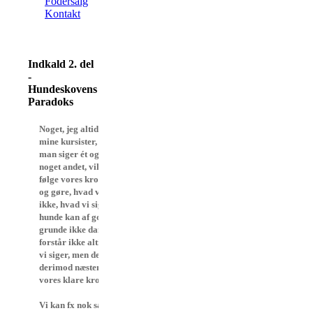
Fodersalg
Kontakt
Indkald 2. del
-
Hundeskovens
Paradoks
Noget, jeg altid lærer
mine kursister, er, at hvis
man siger ét og gør
noget andet, vil hunden
følge vores kropssprog
og gøre, hvad vi gør, -
ikke, hvad vi siger, for
hunde kan af gode
grunde ikke dansk, og de
forstår ikke altid, hvad
vi siger, men de forstår
derimod næsten altid
vores klare kropssprog.
Vi kan fx nok så mange