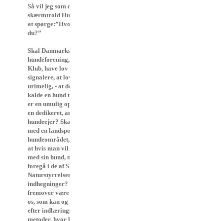
Så vil jeg som den fordums
skærmtrold Hugo have lov til
at spørge:”Hvor skal vi hen,
du?”
Skal Danmarks største
hundeforening, Dansk Kennel
Klub, have lov til at
signalere, at lovgivningen er
urimelig, - at dét, at kunne
kalde en hund til sig stort set
er en umulig opgave selv for
en dedikeret, ansvarsfuld
hundeejer? Skal vi ende op
med en landspolitik på
hundeområdet, som hedder,
at hvis man vil færdes løs
med sin hund, må det KUN
foregå i de af Skov- og
Naturstyrrelsens opsatte
indhegninger? Skal der
fremover være plads til de af
os, som kan og vil arbejde
efter indlærings-principper/-
metoder, hvor hundene lærer