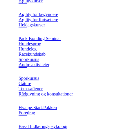
Agilitykurser
Agility for begyndere
Agility for fortsættere
Heldagskurser
Pack Bonding Seminar
Hundesprog
Hundeleg
Racekundskab
Sporkursus
Andre aktiviteter
Sporkursus
Gåture
Tema-aftener
Rådgivning og konsultationer
Hvalpe-Start-Pakken
Foredrag
Basal Indlæringspsykologi