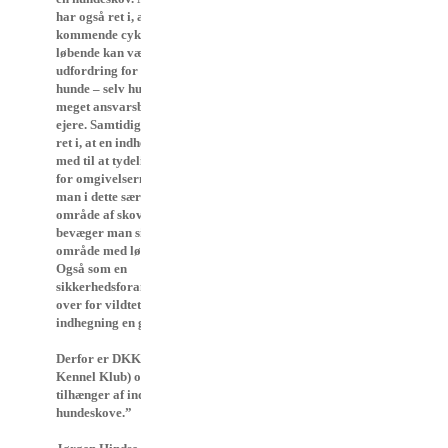
har også ret i, at bagfra
kommende cyklister og
løbende kan være en stor
udfordring for mange
hunde – selv hunde med
meget ansvarsbevidste
ejere. Samtidig har du
ret i, at en indhegning er
med til at tydeliggøre
for omgivelserne, at er
man i dette særlige
område af skoven,
bevæger man sig ind i et
område med løse hunde.
Også som en
sikkerhedsforanstaltning
over for vildtet er en
indhegning en god ting.
Derfor er DKK (Dansk
Kennel Klub) også
tilhænger af indhegnede
hundeskove.”