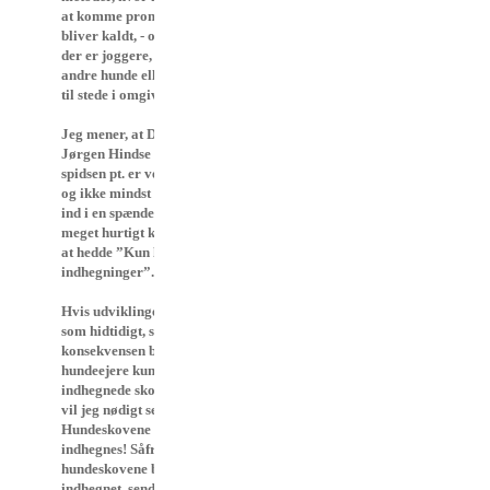
at komme prompte, når der
bliver kaldt, - også selvom
der er joggere, cyklister,
andre hunde eller sågar vildt
til stede i omgivelserne?
Jeg mener, at DKK med
Jørgen Hindse Madsen i
spidsen pt. er ved at styre os
og ikke mindst vores hunde
ind i en spændetrøje, som
meget hurtigt kan komme til
at hedde ”Kun løs i
indhegninger”.
Hvis udviklingen fortsætter
som hidtidigt, spår jeg, at
konsekvensen bliver, at
hundeejere kun er velkomne i
indhegnede skovområder. Det
vil jeg nødigt se.
Hundeskovene skal ikke
indhegnes! Såfremt
hundeskovene bliver
indhegnet, sender man et