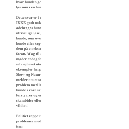
hvor hunden gerne må være
løs som i en hundeskov.”
Dette svar er i mine øjne
IKKE godt nok! Hver dag
ødelægges hunde psykisk pga.
ufrivillige løse, ustyrlige
hunde, som overfalder andre
hunde eller tager kontakt til
dem på en ekstrem voldsom
facon. Af og til ender disse
møder endog fatalt! Jeg har
selv oplevet utallige
eksempler herpå.
Skov- og Naturstyrrelsen
melder om et stadig stigende
problem med løse, ustyrlige
hunde i vore skove, som
forstyrrer og endog
skambider eller ihjelslår
vildtet!
Politiet rapporterer om
problemer med løse hunde af
især