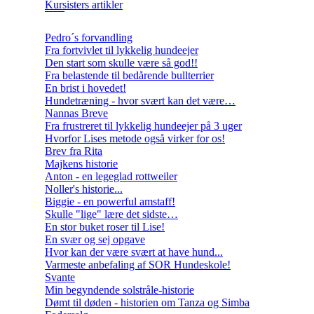
Kursisters artikler
Pedro´s forvandling
Fra fortvivlet til lykkelig hundeejer
Den start som skulle være så god!!
Fra belastende til bedårende bullterrier
En brist i hovedet!
Hundetræning - hvor svært kan det være…
Nannas Breve
Fra frustreret til lykkelig hundeejer på 3 uger
Hvorfor Lises metode også virker for os!
Brev fra Rita
Majkens historie
Anton - en legeglad rottweiler
Noller's historie...
Biggie - en powerful amstaff!
Skulle "lige" lære det sidste…
En stor buket roser til Lise!
En svær og sej opgave
Hvor kan der være svært at have hund...
Varmeste anbefaling af SOR Hundeskole!
Svante
Min begyndende solstråle-historie
Dømt til døden - historien om Tanza og Simba