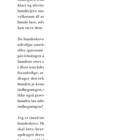
klart og utvetydigt signal til
hundeejere om, at de er
velkomne til at slippe deres
hunde løse, selvom de ikke
kan styre dem.
Da hundeskovene er specielt
udvalgte områder med intet
eller sparsomt vildt, vil
påvirkningen af vildt på
hundene stort set være lig nul
i disse områder. Dette kan/vil
foranledige, at hundeejere
drager den erfaring, at
hunden jo kommer i
indhegningen, så hvorfor så
ikke også prøve at have
hunden løs udenfor
indhegningen?
Jeg er imod indhegnede
hundeskove. Hundeejerne
skal lære, hvordan de
opdrager deres hunde til at