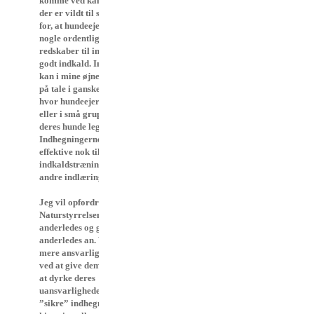
komme ved kald, også når
der er vildt til stede. Jeg er
for, at hundeejerne skal have
nogle ordentlige og effektive
redskaber til indlæring af et
godt indkald. Indhegninger
kan i mine øjne kun komme
på tale i ganske små områder,
hvor hundeejerne to og to
eller i små grupper kan lade
deres hunde lege uden line på.
Indhegningerne er IKKE
effektive nok til
indkaldstræning; her skal der
andre indlæringsmetoder til.
Jeg vil opfordre Skov- og
Naturstyrrelsen om at tænke
anderledes og gribe sagen
anderledes an. Vi får ikke
mere ansvarlige hundeejere
ved at give dem mulighed for
at dyrke deres
uansvarligheder i lukkede
”sikre” indhegninger. Det har