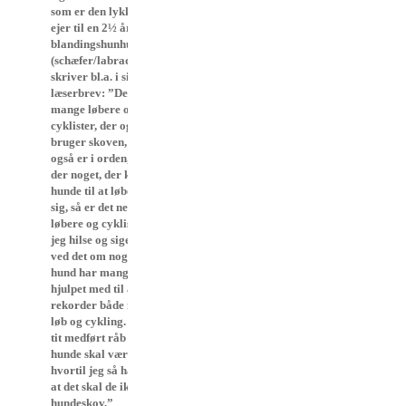
som er den lykkelige
ejer til en 2½ årig
blandingshunhund
(schæfer/labrador)
skriver bl.a. i sit
læserbrev: ”Der er
mange løbere og
cyklister, der også
bruger skoven, hvilket
også er i orden, men er
der noget, der kan få
hunde til at løbe efter
sig, så er det netop
løbere og cyklister, skal
jeg hilse og sige, for jeg
ved det om nogen. Min
hund har mange gange
hjulpet med til at sætte
rekorder både indenfor
løb og cykling. Dette har
tit medført råb om, at
hunde skal være i snor,
hvortil jeg så har svaret,
at det skal de ikke i en
hundeskov.”