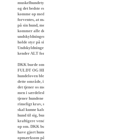
muskelhundetyperne,................
og det bedste svar DKK kan
komme op med er, at ”det
forventes, at man holder styr
på sin hund, men ..... (og så
kommer alle de gode
undskyldninger for IKKE at
holde styr på sin hund.
Undskyldninger, som vi kun
kender ALT for godt” !)
DKK burde om nogen gå
FULDT OG HELT ind for, at
hundeloven blev overholdt på
dette område, ikke bare fordi
det tjener os mennesker bedst,
men i særdeleshed fordi det
tjener hundene bedst! Et så
rimeligt krav, som at man
skal kunne kalde sin løse
hund til sig, burde der i langt
kraftigere vendinger støttes
op om. DKK burde i svaret
have gjort hundeejeren
opmærksom på, at den