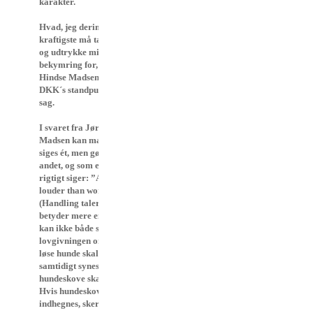
karakter.
Hvad, jeg derimod på det
kraftigste må tage afstand fra
og udtrykke min store
bekymring for, er Jørgen
Hindse Madsens og dermed
DKK´s standpunkt i denne
sag.
I svaret fra Jørgen Hindse
Madsen kan man se, at der
siges ét, men gøres noget
andet, og som englænderne så
rigtigt siger: ”Action speaks
louder than words”
(Handling taler højere/
betyder mere end ord). Man
kan ikke både signalerer, at
lovgivningen om indkald af
løse hunde skal følges og så
samtidigt synes, at
hundeskove skal indhegnes.
Hvis hundeskove skal
indhegnes, sker det jo, fordi