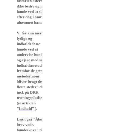
historien allerede vist. Vi får
ikke bedre og mere lydige
hunde ved at slippe dem dag
efter dag i områder, hvor de
uhæmmet kan afreagerer.
Vi får kun mere
lydige og
indkalds-faste
hunde ved at
undervise hunde
og ejere med sikre
indkaldsmetoder
fremfor de gængse
metoder, som
bliver brugt de
fleste steder i dag,
incl. på DKK
træningspladserne
(se artiklen
”
Indkald
” ).
Læs også "Åbent
brev vedr.
hundeskove" til