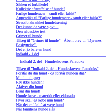
Sikken et forbillede!
Kollektiv afstraffelse af hunde?
Farlige hunderacer - sandt eller falskt?
Appendiks til ”Farlige hunderacer - sandt eller falskt?”
Stressforskrækket hundetræning
Det kunne da være sjovt ...
Den nådesløse test
Grimer til hunde
Tillæg til ”Grimer til hunde” - Åbent brev til ”Dyrenes
Beskyttelse”.
Det er jo bare en hund
Indkald - 1.del
Indkald 2. del - Hundeskovens Paradoks
Tillæg til ”Indkald 2. del - Hundeskovens Paradoks”
Forstår du din hund - og forstår hunden dig?
Min hund jager
Rør ikke hunden!
Aktivér din hund
Brug din hund!
Hundeskove - mareridt eller eldorado
Hvor skal jeg købe min hund?
Når det er "fedt" at være hund
Når familiens hunde slås