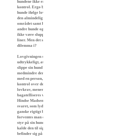
hundene ikke er under fuld
kontrol. Ergo burde disse
hunde ifølge lovgivningen (og
den almindelig etik på
området samt hensynet til
andre hunde og deres ejere)
ikke være sluppet af deres
liner. Men det ser DKK intet
dilemma i?
Lovgivningen siger
udtrykkeligt, at man ikke må
slippe sin hund løs,
medmindre den er i følgeskab
med en person, som har fuld
kontrol over den. Dette
lovkrav, mener jeg,
bagatelliseres ved Jørgen
Hindse Madsens ordvalg i
svaret, som lyder:” Som du
ganske rigtigt beskriver, så
forventes man også at holde
styr på sin hund – f.eks. ved at
kalde den til sig – når man
befinder sig på et område,