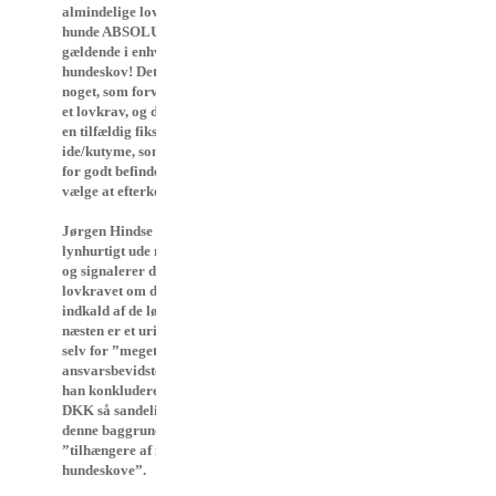
almindelige lov om løse
hunde ABSOLUT også er
gældende i enhver
hundeskov! Det er ikke ”bare
noget, som forventes”, - det er
et lovkrav, og det er ikke bare
en tilfældig fiks lokal kulturel
ide/kutyme, som man alt efter
for godt befindende kan
vælge at efterkomme eller ej!
Jørgen Hindse Madsen er
lynhurtigt ude med sit ”men”
og signalerer dermed, at
lovkravet om det gode
indkald af de løse hunde
næsten er et urimeligt krav
selv for ”meget
ansvarsbevidste ejere”, og
han konkluderer da også, at
DKK så sandelig også på
denne baggrund er
”tilhængere af indhegnede
hundeskove”.