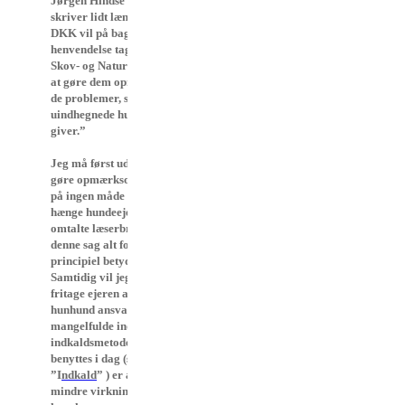
Jørgen Hindse Madsen
skriver lidt længere nede: ”
DKK vil på baggrund af din
henvendelse tage kontakt til
Skov- og Naturstyrrelsen for
at gøre dem opmærksom på
de problemer, som de
uindhegnede hundeskove
giver.”
Jeg må først udtrykkeligt
gøre opmærksom på, at jeg
på ingen måde er ude på at
hænge hundeejeren til det
omtalte læserbrev ud! Det har
denne sag alt for stor
principiel betydning til.
Samtidig vil jeg til dels
fritage ejeren af denne
hunhund ansvaret for det
mangelfulde indkald, idet de
indkaldsmetoder, som
benyttes i dag (se artiklen
”I
ndkald
” ) er af mere eller
mindre virkningsfuld