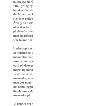
gange stå og råbe
”Rolig!” og rykke
hunden i halsbåndet, -
det bliver den bare
sjældent roligere af.
Årsagen er selvfølgelig,
at vi ikke kan
påvirke/smitte hunden
med en adfærd, vi ikke
selv formår at udvise.
Undersøgelser viser med
al tydelighed, at vi
mennesker har det på
samme måde, og derfor
også på dette punkt er
meget lig hunden. Hvis
vi står overfor et
menneske, som siger ét,
men gør noget andet, er
det handlingen, vi
(be)dømmer dette
menneske på.
Vi kender vel alle