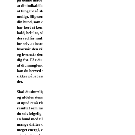
på denne måde sikre dig,
at dit indkald kommer til
at fungere så skidt som
muligt. Slip som skrevet
din hund, som endnu ikke
har lært at komme ved
kald, helt løs, så den
derved får muligheden
for selv at bestemme,
hvornår den vil komme, -
og hvornår den vil vælge
dig fra. Får du ikke glæde
af dit manglende indkald,
kan du herved være
sikker på, at andre får
det.
Skal du sluttelig være helt
og aldeles stensikker på
at opnå et så ringe
resultat som muligt, skal
du selvfølgelig have købt
en hund med tilpas
mange drifter og tilpas
meget energi, viljestyrke