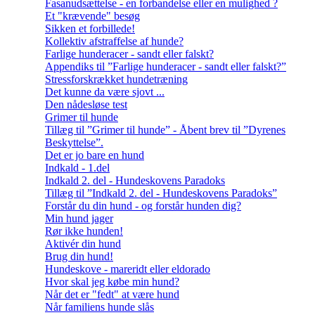
Fasanudsættelse - en forbandelse eller en mulighed ?
Et "krævende" besøg
Sikken et forbillede!
Kollektiv afstraffelse af hunde?
Farlige hunderacer - sandt eller falskt?
Appendiks til ”Farlige hunderacer - sandt eller falskt?”
Stressforskrækket hundetræning
Det kunne da være sjovt ...
Den nådesløse test
Grimer til hunde
Tillæg til ”Grimer til hunde” - Åbent brev til ”Dyrenes
Beskyttelse”.
Det er jo bare en hund
Indkald - 1.del
Indkald 2. del - Hundeskovens Paradoks
Tillæg til ”Indkald 2. del - Hundeskovens Paradoks”
Forstår du din hund - og forstår hunden dig?
Min hund jager
Rør ikke hunden!
Aktivér din hund
Brug din hund!
Hundeskove - mareridt eller eldorado
Hvor skal jeg købe min hund?
Når det er "fedt" at være hund
Når familiens hunde slås