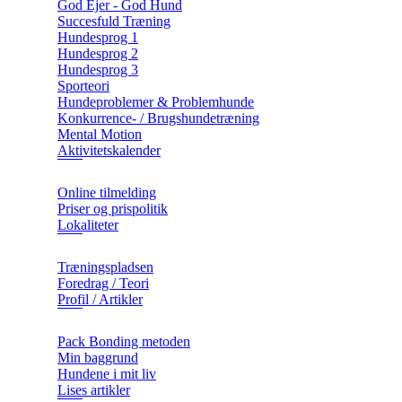
God Ejer - God Hund
Succesfuld Træning
Hundesprog 1
Hundesprog 2
Hundesprog 3
Sporteori
Hundeproblemer & Problemhunde
Konkurrence- / Brugshundetræning
Mental Motion
Aktivitetskalender
Online tilmelding
Priser og prispolitik
Lokaliteter
Træningspladsen
Foredrag / Teori
Profil / Artikler
Pack Bonding metoden
Min baggrund
Hundene i mit liv
Lises artikler