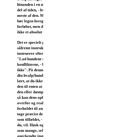
hinanden i en meget god
del af tiden, - hvis ikke det
meste af den. Meget gerne
bør legen foregå først i
forløbet, men dette er
ikke et absolut must.
Det er specielt godt,
såfremt instruktøren
instruerer efter devisen
"Lad hundene selv klare
konflikterne, - bland dig
ikke". På denne måde får
din hvalp/hund snart
lært, at du ikke er der for
den til enten at beskytte
den eller dæmpe den, og
så kan dens opførsel
overfor og reaktion i
forholdet til andre hunde
tage præcist den retning,
som tilfældet, - og ikke
du, vil.
Husk også at gør,
som mange, selv de mest
anerkendte instruktører