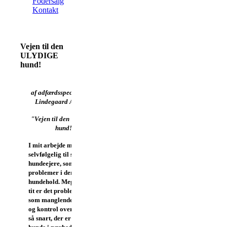
Fodersalg
Kontakt
Vejen til den
ULYDIGE
hund!
af adfærdsspecialist Lise
Lindegaard Andersen
"Vejen til den ULYDIGE
hund!"
I mit arbejde møder jeg
selvfølgelig til stadighed
hundeejere, som har
problemer i deres
hundehold.
Meget, meget
tit er det problemer så
som manglende kontakt
og kontrol over hunden
så snart, der er andre