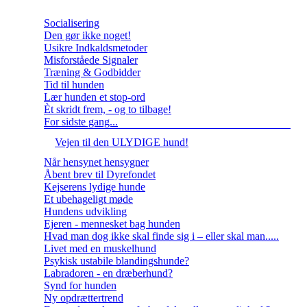
Socialisering
Den gør ikke noget!
Usikre Indkaldsmetoder
Misforståede Signaler
Træning & Godbidder
Tid til hunden
Lær hunden et stop-ord
Èt skridt frem, - og to tilbage!
For sidste gang...
Vejen til den ULYDIGE hund!
Når hensynet hensygner
Åbent brev til Dyrefondet
Kejserens lydige hunde
Et ubehageligt møde
Hundens udvikling
Ejeren - mennesket bag hunden
Hvad man dog ikke skal finde sig i – eller skal man.....
Livet med en muskelhund
Psykisk ustabile blandingshunde?
Labradoren - en dræberhund?
Synd for hunden
Ny opdrættertrend