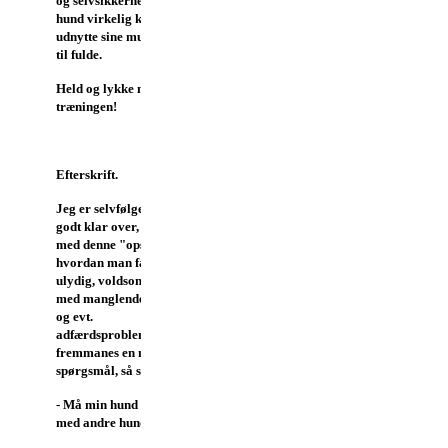
og selvsikkerhed, så din
hund virkelig kan og tør
udnytte sine muligheder
til fulde.
Held og lykke med
træningen!
Efterskrift.
Jeg er selvfølgelig ganske
godt klar over, at der
med denne "opskrift" på,
hvordan man får en
ulydig, voldsom hund
med manglende kontakt
og evt.
adfærdsproblemer,
fremmanes en masse
spørgsmål, så som:
- Må min hund ikke lege
med andre hunde?