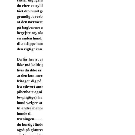
sætter dig igennem.
Når
du efter et stykke tid har
fået din hund godt og
grundigt overbevist om,
at den nærmest skal stå
på bagbenene af bar
begejstring, når den ser
en anden hund, er det tid
til at slippe hunden løs, så
den rigtigt kan flippe ud.
Du får her at vide, at du
ikke må kalde på hunden,
hvis du ikke er sikker på,
at den kommer. Dette råd
fritager dig på dejlig vis
fra ethvert ansvar
(åbenbart også det
lovpligtige), hvis din
hund vælger at løbe hen
til andre mennesker og
hunde til
træningen..........og, som
du hurtigt finder ud af,
også på gåturen.
Du skal