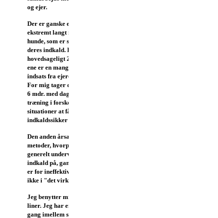
og ejer.
Der er ganske enkelt
ekstremt langt mellem de
hunde, som er sikre i
deres indkald. Det skyldes
hovedsageligt 2 ting. Den
ene er en manglende
indsats fra ejeres side.
For mig tager det typisk
6 mdr. med daglig
træning i forskellige
situationer at få en helt
indkaldssikker hund.
Den anden årsag er, at de
metoder, hvorpå folk
generelt undervises i
indkald på, ganske enkelt
er for ineffektive. De dur
ikke i "det virkelige liv".
Jeg benytter mig af lange
liner. Jeg har en sjælden
gang imellem stødt på