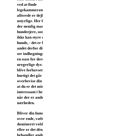
ved at finde
legekammerater, som
allerede er dejlig godt
ustyrlige. Her kommer
der nemlig masser af
hundeejere, som heller
ikke kan styre deres
hunde, - det er blandt
andet derfor disse ejere
ser indhegningerne som
en oase for deres
uregerlige dyr.
Du vil
blive forbavset over, hvor
hurtigt det går at
overbevise din hund om,
at du er det mindst
interessant i hele verden,
når der er andre hunde i
nærheden.
Bliver din hund løbet
over ende, væltet eller
domineret voldsomt, -
eller er det dén, som
behandler andre på den