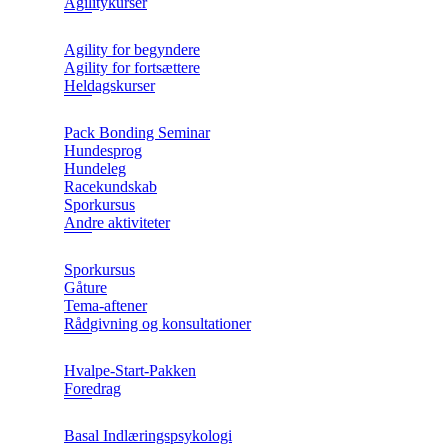
Agilitykurser
Agility for begyndere
Agility for fortsættere
Heldagskurser
Pack Bonding Seminar
Hundesprog
Hundeleg
Racekundskab
Sporkursus
Andre aktiviteter
Sporkursus
Gåture
Tema-aftener
Rådgivning og konsultationer
Hvalpe-Start-Pakken
Foredrag
Basal Indlæringspsykologi