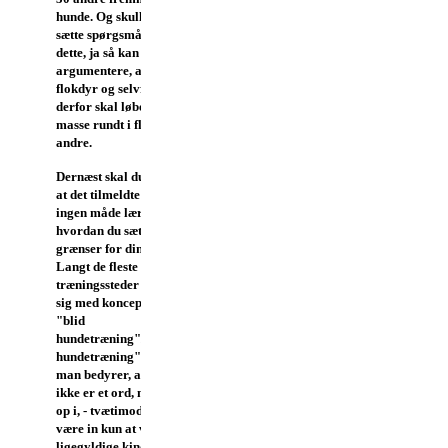
hunde. Og skulle nogle
sætte spørgsmålstegn ved
dette, ja så kan du jo altid
argumentere, at hunde er
flokdyr og selvfølgelig
derfor skal løbe en hel
masse rundt i flok med
andre.
Dernæst skal du sikre dig,
at det tilmeldte kursus på
ingen måde lærer dig,
hvordan du sætter
grænser for din hund.
Langt de fleste
træningssteder lancerer
sig med koncepter så som
"blid
hundetræning"/"positiv
hundetræning", hvor
man bedyrer, at "Nej"
ikke er et ord, man går
op i, - tvætimod skal det
være in kun at vende den
ligegyldige kind til, når