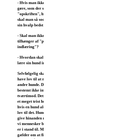
- Hvis man ikke skal
gøre, som der står i
"opskriften", hvordan
skal man så socialisere
sin hvalp bedst muligt?
- Skal man ikke være
tilhænger af "positiv
indlæring"?
- Hvordan skal man så
lære sin hund indkald?
Selvfølgelig skal en hund
have lov til at mødes med
andre hunde. Det er jeg
bestemt ikke imod, -
tværtimod. Det vil være
et meget trist hundeliv,
hvis en hund aldrig fik
lov til det. Hunde kan
give hinanden noget, som
vi mennesker bare ikke
er i stand til. Men det
gælder om at finde den