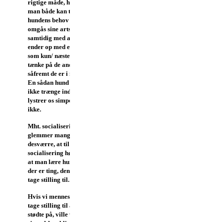
rigtige måde, hvorpå
man både kan tilgodese
hundens behov for at
omgås sine artsfæller
samtidig med at man ikke
ender op med en hund,
som kun/ næsten kun kan
tænke på de andre hunde,
såfremt de er i nærheden.
En sådan hund kan man
ikke trænge ind til, - den
lystrer os simpelthen
ikke.
Mht. socialisering
glemmer mange
desværre, at til en god
socialisering høre også,
at man lære hunden, at
der er ting, den ikke skal
tage stilling til.
Hvis vi mennesker skulle
tage stilling til alt, som vi
stødte på, ville vi ganske