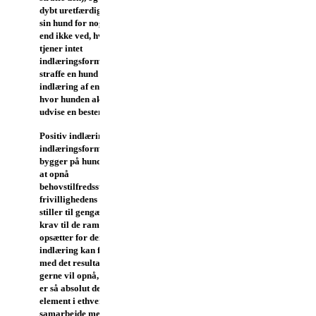
dybt uretfærdigt at straffe
sin hund for noget, den
end ikke ved, hvad er. Det
tjener intet
indlæringsformål at
straffe en hund under
indlæring af en øvelse,
hvor hunden aktivt skal
udvise en bestemt adfærd.
Positiv indlæring er en
indlæringsform, som
bygger på hundens lyst til
at opnå
behovstilfredsstillelse ad
frivillighedens vej. Den
stiller til gengæld store
krav til de rammer, man
opsætter for denne
indlæring kan finde sted
med det resultat, man
gerne vil opnå, men det
er så absolut det bærende
element i ethvert godt
samarbejde mellem hund