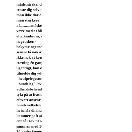
måde, så skal du da bare
trøste dig selv med, at det
man ikke dør af, bliver
man stærkere
af.............måske.
Lad
være med at bliv
eftertænksom, når sådan
noget sker, -
bekymringerne skal du
senere få nok af.
Er det
ikke nok at komme til
træning én gang
ugentligt, kan du jo altid
tilmelde dig yderligere en
"hvalpelegestue" eller
"hundeleg", hvor bl.a.
adfærdsbehandlere tjener
tykt på at fraskrive sig
ethvert ansvar for din
hunds velbefindende,
hvis/når din hund
kommer galt afsted, mens
den får lov til at løbe løs
sammen med 10, 20 eller
30 andre fremmede