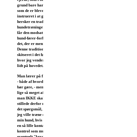
grund bare har gjort,
som de er blevet
instrueret i at gøre.
Der
hersker en tradition i
hundetræningen, som ofte
får den modsatte effekt på
hund-fører-forholdet, end
det, der er meningen.
Denne tradition har jeg
skitseret i det følgende,
hvor jeg vender tingene
lidt på hovedet.
Man lærer på flere måde,
- både af hvordan man
bør gøre, - men mindst
lige så meget af, hvad
man IKKE skal gøre.
Jeg
stillede derfor mig selv
det spørgsmål, hvordan
jeg ville træne og påvirke
min hund, hvis målet var
en så lille kontakt og
kontrol som muligt,
eventuelt "krydret" med