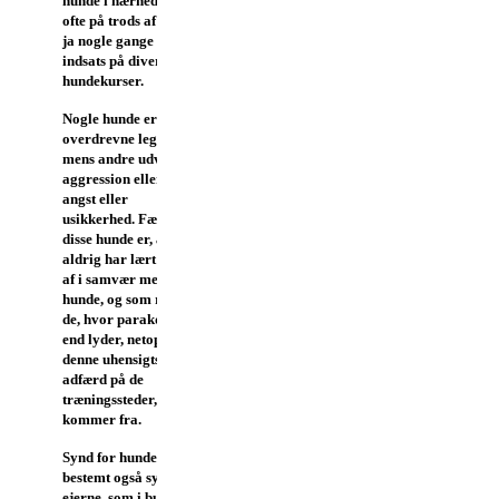
hunde i nærheden. Dette
ofte på trods af måneders,
ja nogle gange års flittig
indsats på diverse
hundekurser.
Nogle hunde er
overdrevne legesyge,
mens andre udviser
aggression eller decideret
angst eller
usikkerhed.
Fælles for
disse hunde er, at de
aldrig har lært at
slappe
af
i samvær med andre
hunde, og som regel har
de, hvor parakdoksalt det
end lyder, netop LÆRT
denne uhensigtsmæssige
adfærd på de
træningssteder, hvor de
kommer fra.
Synd for hundene, men
bestemt også synd for
ejerne, som i bund og