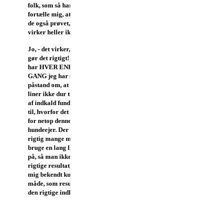
folk, som så har kunnet
fortælle mig, at "det har
de også prøvet, og det
virker heller ikke"!
Jo, - det virker, hvis man
gør det rigtigt! Og jeg
har HVER ENESTE
GANG jeg har stødt på en
påstand om, at lange
liner ikke dur til træning
af indkald fundet årsagen
til, hvorfor det ikke duede
for netop denne eller hin
hundeejer. Der er nemlig
rigtig mange måder at
bruge en lang line forkert
på, så man ikke opnår det
rigtige resultat, - men
mig bekendt kun én
måde, som resulterer i
den rigtige indlæring.