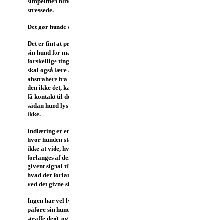
simpelthen blive
stressede.
Det gør hunde også.
Det er fint at præsentere
sin hund for mange
forskellige ting, men den
skal også lære at
abstrahere fra dem. Kan
den ikke det, kan vi ikke
få kontakt til den, og en
sådan hund lystrer os
ikke.
Indlæring er en proces,
hvor hunden starter med
ikke at vide, hvad der
forlanges af den på et
givent signal til at forstå,
hvad der forlangs af den
ved det givne signal.
Ingen har vel lyst til at
påføre sin hund ubehag (
straffe den), og det er da