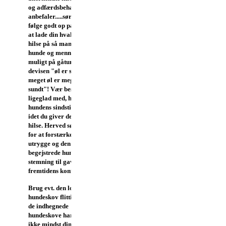
og adfærdsbehandlere,
anbefaler.....sørg for at
følge godt op på dette ved
at lade din hvalp/hund
hilse på så mange andre
hunde og mennesker som
muligt på gåturen efter
devisen "øl er sundt, -
meget øl er meget
sundt"!
Vær bestemt også
ligeglad med, hvordan
hundens sindstilstand er,
idet du giver den lov til at
hilse. Herved sørger du
for at forstærke både den
utrygge og den vildt
begejstrede hund i sin
stemning til gavn for
fremtidens konflikter.
Brug evt. den lokale
hundeskov flittigt.
Især i
de indhegnede
hundeskove har du og
ikke mindst din hund let