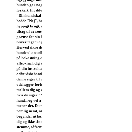
hunden gør noget
forkert.
Floskler så som
"Din hund skal ikke
hedde "Nej", bør være
hyppigt brugt, så ethvert
tiltag til at sætte en
grænse for sin hund
bliver taget i opløbet.
Herved sikre du dig, at
hunden kan udfolde sig
på bekostning af alt og
alle, - incl. dig selv.
Tro
på din instruktør og
adfærdsbehandler, når
denne siger til dig, at du
ødelægger forholdet
mellem dig og din hund,
hvis du siger "Nej" til din
hund....og vel at mærke
mener det. Du risikerer
nemlig nemt, at din hund
begynder at høre efter
dig og ikke sin egen indre
stemme, såfremt du