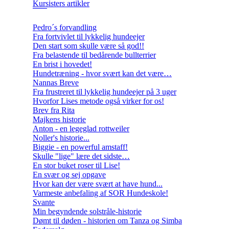
Kursisters artikler
Pedro´s forvandling
Fra fortvivlet til lykkelig hundeejer
Den start som skulle være så god!!
Fra belastende til bedårende bullterrier
En brist i hovedet!
Hundetræning - hvor svært kan det være…
Nannas Breve
Fra frustreret til lykkelig hundeejer på 3 uger
Hvorfor Lises metode også virker for os!
Brev fra Rita
Majkens historie
Anton - en legeglad rottweiler
Noller's historie...
Biggie - en powerful amstaff!
Skulle "lige" lære det sidste…
En stor buket roser til Lise!
En svær og sej opgave
Hvor kan der være svært at have hund...
Varmeste anbefaling af SOR Hundeskole!
Svante
Min begyndende solstråle-historie
Dømt til døden - historien om Tanza og Simba