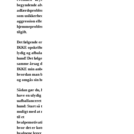
begyndende alvorligere
adfærdsproblemer så
som usikkerhed,
aggression eller alene-
hjemmeproblemer i
tilgift.
Det følgende er altså
IKKE opskriften på en
lydig og afbalanceret
hund!
Det følgende er af
samme årsag derfor
IKKE min anbefaling til,
hvordan man bør træne
og omgås sin hund!
Sådan gør du, hvis du vil
have en ulydig
uafballanceret
hund:
Start så tidligt som
muligt med at melde dig
til et
hvalpemotivationskursus,
hvor det er kotume, at
hvalpene leger med