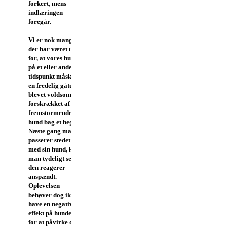
forkert, mens
indlæringen
foregår.
Vi er nok mange,
der har været ude
for, at vores hund
på et eller andet
tidspunkt måske på
en fredelig gåtur er
blevet voldsomt
forskrækket af en
fremstormende
hund bag et hegn.
Næste gang man
passerer stedet
med sin hund, kan
man tydeligt se, at
den reagerer
anspændt.
Oplevelsen
behøver dog ikke
have en negativ
effekt på hunden
for at påvirke den.