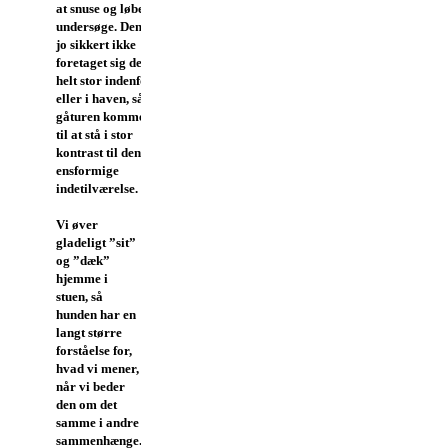
at snuse og løbe og
undersøge. Den har
jo sikkert ikke
foretaget sig det
helt stor indenfor
eller i haven, så
gåturen kommer
til at stå i stor
kontrast til den lidt
ensformige
indetilværelse.
Vi øver
gladeligt ”sit”
og ”dæk”
hjemme i
stuen, så
hunden har en
langt større
forståelse for,
hvad vi mener,
når vi beder
den om det
samme i andre
sammenhænge.