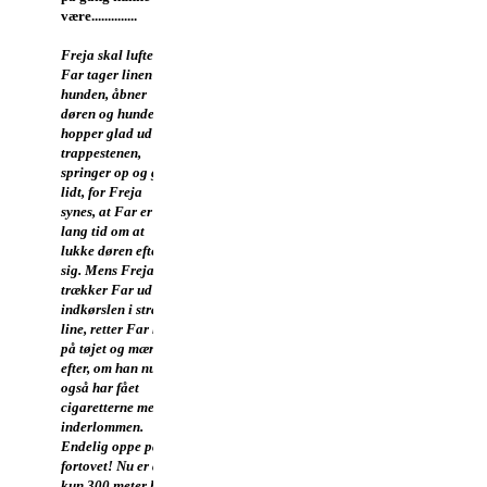
være..............
Freja skal luftes.
Far tager linen på
hunden, åbner
døren og hunden
hopper glad ud på
trappestenen,
springer op og gøer
lidt, for Freja
synes, at Far er
lang tid om at
lukke døren efter
sig. Mens Freja
trækker Far ud ad
indkørslen i stram
line, retter Far lidt
på tøjet og mærker
efter, om han nu
også har fået
cigaretterne med i
inderlommen.
Endelig oppe på
fortovet! Nu er der
kun 300 meter hen