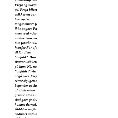
foroverbøjet over
Freja og skælder
ud. Freja bliver
usikker og gør sine
bevægelser
langsommere for
ikke at gøre Far
mere vred – for at
mildne ham, men
hun forstår ikke,
hvorfor Far af og
til får disse
”anfald”. Hun
skæver usikkert op
på ham. Nå, nu er
”anfaldet” vist ved
at gå over. Freja
retter sig igen og
begynder at slappe
af. Ihhh – den
grønne plads. Det
skal gøre godt at
komme derned.
Åhhhh – nu får Far
endnu et anfald. Og