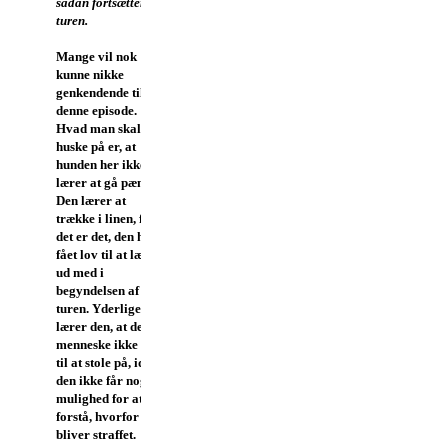
sådan fortsætter de
turen.
Mange vil nok
kunne nikke
genkendende til
denne episode.
Hvad man skal
huske på er, at
hunden her ikke
lærer at gå pænt.
Den lærer at
trække i linen, for
det er det, den har
fået lov til at lægge
ud med i
begyndelsen af
turen. Yderligere
lærer den, at dens
menneske ikke er
til at stole på, idet
den ikke får nogen
mulighed for at
forstå, hvorfor den
bliver straffet.