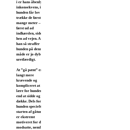
i er hans åbenlyse
inkonsekvens, idet
hunden får lov at
trække de første
mange meter –
først ud ad
indkørslen, siden
hen ad vejen. At
han så straffer
hunden på denne
måde er jo dybt
uretfærdigt.
At ”gå pænt” er
langt mere
krævende og
kompliceret at
lære for hunden
end at sidde og
dække. Dels fordi
hunden specielt i
starten af gåturen
er ekstremt
motiveret for det
modsatte, nemlig