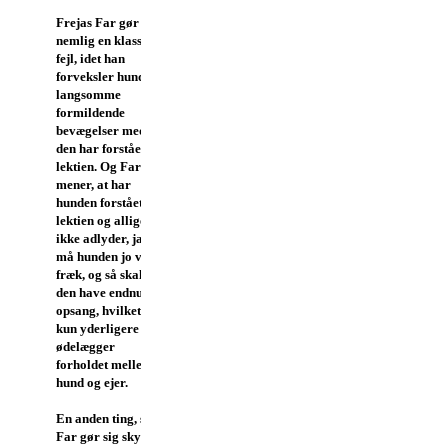
Frejas Far gør
nemlig en klassisk
fejl, idet han
forveksler hundens
langsomme
formildende
bevægelser med, at
den har forstået
lektien. Og Faren
mener, at har
hunden forstået
lektien og alligevel
ikke adlyder, ja, så
må hunden jo være
fræk, og så skal
den have endnu en
opsang, hvilket jo
kun yderligere
ødelægger
forholdet mellem
hund og ejer.
En anden ting, som
Far gør sig skyldig