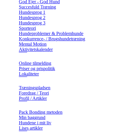
God Ejer - God Hund
Succesfuld Træning
Hundesprog 1
Hundesprog 2
Hundesprog 3
Sporteori
Hundeproblemer & Problemhunde
Konkurrence- / Brugshundetræning
Mental Motion
Aktivitetskalender
Online tilmelding
Priser og prispolitik
Lokaliteter
Træningspladsen
Foredrag / Teori
Profil / Artikler
Pack Bonding metoden
Min baggrund
Hundene i mit liv
Lises artikler