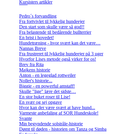
Kursisters artikler
Pedro´s forvandling
Fra fortvivlet til lykkelig hundeejer
Den start som skulle være så god!!
Fra belastende til bedårende bullterrier
En brist i hovedet!
Hundetræning - hvor svært kan det være…
Nannas Breve
Fra frustreret til lykkelig hundeejer på 3 uger
Hvorfor Lises metode også virker for os!
Brev fra Rita
Majkens historie
Anton - en legeglad rottweiler
Noller's historie...
Biggie - en powerful amstaff!
Skulle "lige" lære det sidste…
En stor buket roser til Lise!
En svær og sej opgave
Hvor kan der være svært at have hund...
Varmeste anbefaling af SOR Hundeskole!
Svante
Min begyndende solstråle-historie
Dømt til døden - historien om Tanza og Simba