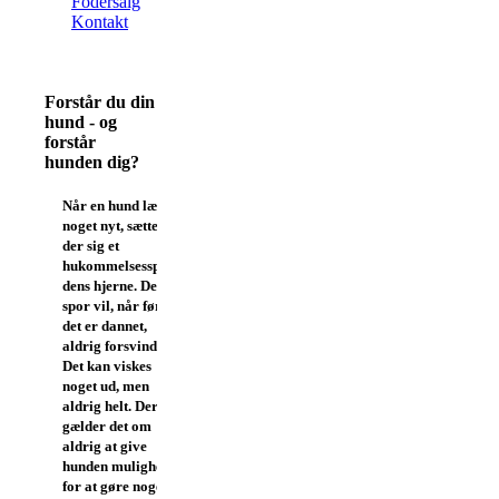
Fodersalg
Kontakt
Forstår du din
hund - og
forstår
hunden dig?
Når en hund lærer
noget nyt, sætter
der sig et
hukommelsesspor i
dens hjerne. Dette
spor vil, når først
det er dannet,
aldrig forsvinde.
Det kan viskes
noget ud, men
aldrig helt. Derfor
gælder det om
aldrig at give
hunden mulighed
for at gøre noget