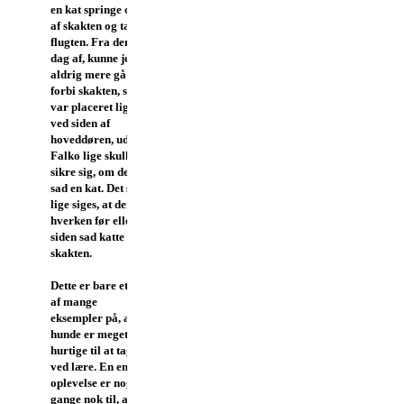
en kat springe op
af skakten og tage
flugten. Fra den
dag af, kunne jeg
aldrig mere gå
forbi skakten, som
var placeret lige
ved siden af
hoveddøren, uden
Falko lige skulle
sikre sig, om der
sad en kat. Det skal
lige siges, at der
hverken før eller
siden sad katte i
skakten.
Dette er bare et par
af mange
eksempler på, at
hunde er meget
hurtige til at tage
ved lære. En enkelt
oplevelse er nogle
gange nok til, at