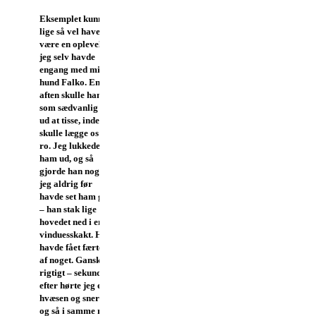
Eksemplet kunne
lige så vel have
være en oplevelse,
jeg selv havde
engang med min
hund Falko. En
aften skulle han
som sædvanlig lige
ud at tisse, inden vi
skulle lægge os til
ro. Jeg lukkede
ham ud, og så
gjorde han noget,
jeg aldrig før
havde set ham gøre
– han stak lige
hovedet ned i en
vinduesskakt. Han
havde fået færten
af noget. Ganske
rigtigt – sekundet
efter hørte jeg en
hvæsen og snerren
og så i samme nu