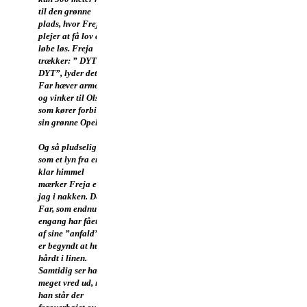
til den grønne
plads, hvor Freja
plejer at få lov at
løbe løs. Freja
trækker: ” DYT –
DYT”, lyder det.
Far hæver armen
og vinker til Olsen,
som kører forbi i
sin grønne Opel.
Og så pludselig,
som et lyn fra en
klar himmel
mærker Freja et
jag i nakken. Det er
Far, som endnu
engang har fået et
af sine ”anfald” og
er begyndt at hugge
hårdt i linen.
Samtidig ser han
meget vred ud, når
han står der