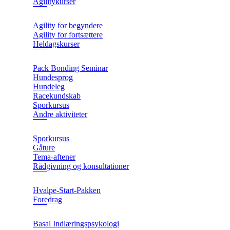
Agilitykurser
Agility for begyndere
Agility for fortsættere
Heldagskurser
Pack Bonding Seminar
Hundesprog
Hundeleg
Racekundskab
Sporkursus
Andre aktiviteter
Sporkursus
Gåture
Tema-aftener
Rådgivning og konsultationer
Hvalpe-Start-Pakken
Foredrag
Basal Indlæringspsykologi