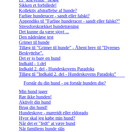
Sikken et forbillede!
Kollektiv afstraffelse af hunde?
Farlige hunderacer - sandt eller falskt?
Appendiks til ”Farlige hunderacer - sandt eller falskt?”
Stressforskrækket hundetræning
Det kunne da være sjovt ...
Den nådesløse test
Grimer til hunde
Tillæg til ”Grimer til hunde” - Åbent brev til ”Dyrenes
Beskyttelse”.
Det er jo bare en hund
Indkald - 1.del
Indkald 2. del - Hundeskovens Paradoks
Tillæg til ”Indkald 2. del - Hundeskovens Paradoks”
Forstår du din hund - og forstår hunden dig?
Min hund jager
Rør ikke hunden!
Aktivér din hund
Brug din hund!
Hundeskove - mareridt eller eldorado
Hvor skal jeg købe min hund?
Når det er "fedt" at være hund
Når familiens hunde slås