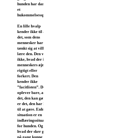
hunden har dannet
et
hukommelsesspor.
En lille hvalp
kender ikke til alt
det, som dens
mennesker har
tænkt sig at ville
lære den. Den ved
ikke, hvad der i
menneskers øjne er
rigtigt eller
forkert. Den
kender ikke
”facitlisten”. Den
oplever bare, at
det, den kan gøre,
er det, den har lov
til at gøre. Enhver
situation er en
indlæringssituation
for hunden. Og
hvad der sker gang
på gang kunne