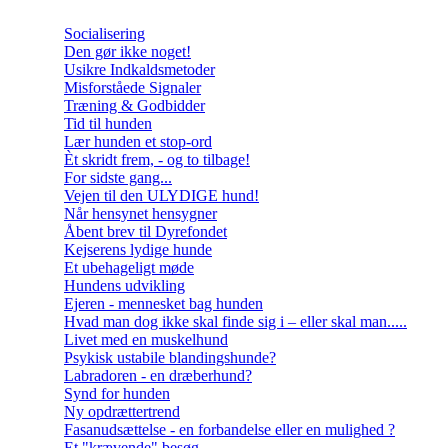
Socialisering
Den gør ikke noget!
Usikre Indkaldsmetoder
Misforståede Signaler
Træning & Godbidder
Tid til hunden
Lær hunden et stop-ord
Èt skridt frem, - og to tilbage!
For sidste gang...
Vejen til den ULYDIGE hund!
Når hensynet hensygner
Åbent brev til Dyrefondet
Kejserens lydige hunde
Et ubehageligt møde
Hundens udvikling
Ejeren - mennesket bag hunden
Hvad man dog ikke skal finde sig i – eller skal man.....
Livet med en muskelhund
Psykisk ustabile blandingshunde?
Labradoren - en dræberhund?
Synd for hunden
Ny opdrættertrend
Fasanudsættelse - en forbandelse eller en mulighed ?
Et "krævende" besøg