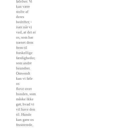
følelser. Vi
kan være
stolte af
deres
bedrifter, -
især når vi
ved, at det er
os, som har
trænet dem
frem til
forskellige
færdigheder,
som andre
beundrer.
Omvendt
kan vi føle
os
flove over
hunden, som
måske ikke
gør, hvad vi
vil have den
til. Hunde
kan gøre os
frustrerede,