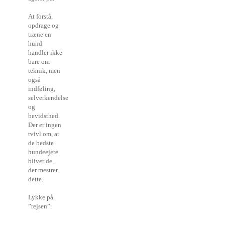
At forstå,
opdrage og
træne en
hund
handler ikke
bare om
teknik, men
også
indføling,
selverkendelse
og
bevidsthed.
Der er ingen
tvivl om, at
de bedste
hundeejere
bliver de,
der mestrer
dette.
Lykke på
”rejsen”.