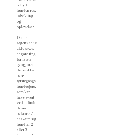
tilbyde
hunden ros,
udvikling
og
oplevelser.
Det er i
sagens natur
altid svært
at gøre ting
for første
gang, men
det er ikke
bare
førstegangs-
hundeejere,
som kan
have svært
ved at finde
denne
balance. At
anskaffe sig
hund nr. 2
eller 3