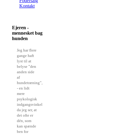
Fodersalg
Kontakt
Ejeren -
mennesket bag
hunden
Jeg har flere
gange haft
lyst til at
belyse ”den
anden side
af
hundetræning”,
- en lidt
mere
psykologisk
indgangsvinkel,
da jeg ser, at
det ofte er
dén, som
kan spænde
ben for