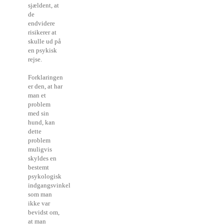
sjældent, at
de
endvidere
risikerer at
skulle ud på
en psykisk
rejse.
Forklaringen
er den, at har
man et
problem
med sin
hund, kan
dette
problem
muligvis
skyldes en
bestemt
psykologisk
indgangsvinkel,
som man
ikke var
bevidst om,
at man