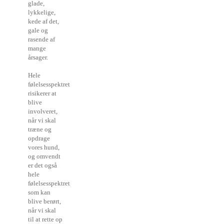
glade,
lykkelige,
kede af det,
gale og
rasende af
mange
årsager.
Hele
følelsesspektret
risikerer at
blive
involveret,
når vi skal
træne og
opdrage
vores hund,
og omvendt
er det også
hele
følelsesspektret,
som kan
blive berørt,
når vi skal
til at rette op