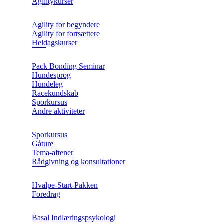
Agilitykurser
Agility for begyndere
Agility for fortsættere
Heldagskurser
Pack Bonding Seminar
Hundesprog
Hundeleg
Racekundskab
Sporkursus
Andre aktiviteter
Sporkursus
Gåture
Tema-aftener
Rådgivning og konsultationer
Hvalpe-Start-Pakken
Foredrag
Basal Indlæringspsykologi