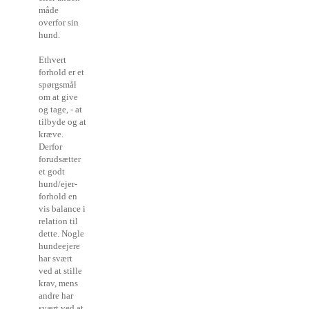
måde
overfor sin
hund.
Ethvert
forhold er et
spørgsmål
om at give
og tage, - at
tilbyde og at
kræve.
Derfor
forudsætter
et godt
hund/ejer-
forhold en
vis balance i
relation til
dette.
Nogle
hundeejere
har svært
ved at stille
krav, mens
andre har
svært ved at