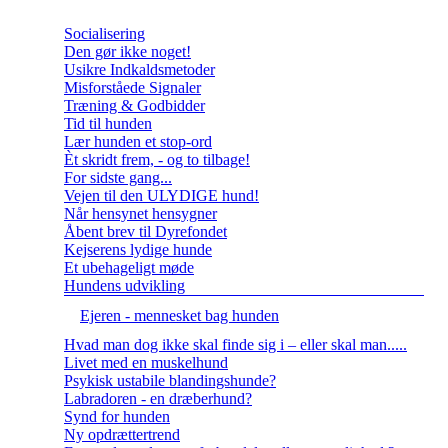
Socialisering
Den gør ikke noget!
Usikre Indkaldsmetoder
Misforståede Signaler
Træning & Godbidder
Tid til hunden
Lær hunden et stop-ord
Èt skridt frem, - og to tilbage!
For sidste gang...
Vejen til den ULYDIGE hund!
Når hensynet hensygner
Åbent brev til Dyrefondet
Kejserens lydige hunde
Et ubehageligt møde
Hundens udvikling
Ejeren - mennesket bag hunden
Hvad man dog ikke skal finde sig i – eller skal man.....
Livet med en muskelhund
Psykisk ustabile blandingshunde?
Labradoren - en dræberhund?
Synd for hunden
Ny opdrættertrend