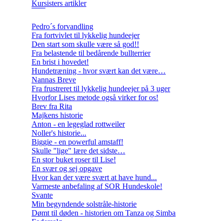
Kursisters artikler
Pedro´s forvandling
Fra fortvivlet til lykkelig hundeejer
Den start som skulle være så god!!
Fra belastende til bedårende bullterrier
En brist i hovedet!
Hundetræning - hvor svært kan det være…
Nannas Breve
Fra frustreret til lykkelig hundeejer på 3 uger
Hvorfor Lises metode også virker for os!
Brev fra Rita
Majkens historie
Anton - en legeglad rottweiler
Noller's historie...
Biggie - en powerful amstaff!
Skulle "lige" lære det sidste…
En stor buket roser til Lise!
En svær og sej opgave
Hvor kan der være svært at have hund...
Varmeste anbefaling af SOR Hundeskole!
Svante
Min begyndende solstråle-historie
Dømt til døden - historien om Tanza og Simba