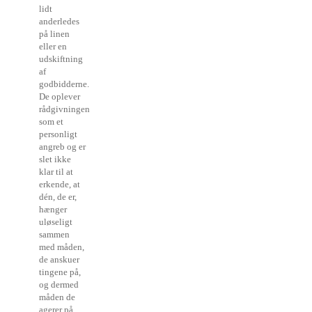
lidt
anderledes
på linen
eller en
udskiftning
af
godbidderne.
De oplever
rådgivningen
som et
personligt
angreb og er
slet ikke
klar til at
erkende, at
dén, de er,
hænger
uløseligt
sammen
med måden,
de anskuer
tingene på,
og dermed
måden de
agerer på.