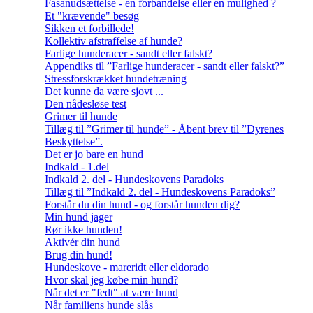
Fasanudsættelse - en forbandelse eller en mulighed ?
Et "krævende" besøg
Sikken et forbillede!
Kollektiv afstraffelse af hunde?
Farlige hunderacer - sandt eller falskt?
Appendiks til ”Farlige hunderacer - sandt eller falskt?”
Stressforskrækket hundetræning
Det kunne da være sjovt ...
Den nådesløse test
Grimer til hunde
Tillæg til ”Grimer til hunde” - Åbent brev til ”Dyrenes
Beskyttelse”.
Det er jo bare en hund
Indkald - 1.del
Indkald 2. del - Hundeskovens Paradoks
Tillæg til ”Indkald 2. del - Hundeskovens Paradoks”
Forstår du din hund - og forstår hunden dig?
Min hund jager
Rør ikke hunden!
Aktivér din hund
Brug din hund!
Hundeskove - mareridt eller eldorado
Hvor skal jeg købe min hund?
Når det er "fedt" at være hund
Når familiens hunde slås