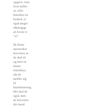
opgave, som
livet stiller
os, eller
fortolker en
besked, er
også meget
afhængigt
af, hvem vi
”er”.
De fleste
mennesker
forventer, at
de skal til
og lære en
masse
teknikker,
når de
melder sig
til
hundetræning.
Det skal de
også, men
de forventer
der imod