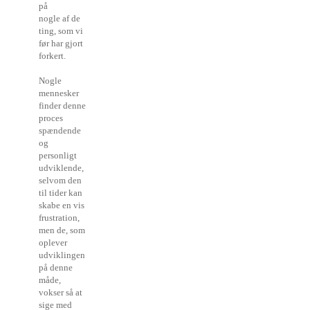
på
nogle af de
ting, som vi
før har gjort
forkert.
Nogle
mennesker
finder denne
proces
spændende
og
personligt
udviklende,
selvom den
til tider kan
skabe en vis
frustration,
men de, som
oplever
udviklingen
på denne
måde,
vokser så at
sige med