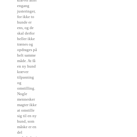
kræver atter
engang
justeringer,
for ikke to
hunde er
ens, og de
skal derfor
heller ikke
trænes og
opdrages på
helt samme
måde. At få
en ny hund
kræver
tilpasning
og
omstilling.
Nogle
mennesker
magter ikke
at omstille
sig til en ny
hund, som
måske er en
del