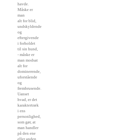
havde.
Måske er
man
alt for blid,
undskyldende
og
eftergivende
i forholdet
til sin hund,
- måske er
man modsat
alt for
dominerende,
uforstående
og
frembrusende.
Uanset
hvad, er det
karaktertræk
i ens
personlighed,
som gør, at
man handler
på den ene
eller anden