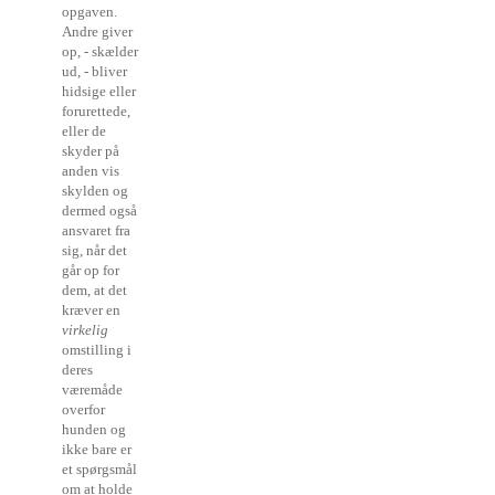
opgaven.
Andre giver
op, - skælder
ud, - bliver
hidsige eller
forurettede,
eller de
skyder på
anden vis
skylden og
dermed også
ansvaret fra
sig, når det
går op for
dem, at det
kræver en
virkelig
omstilling i
deres
væremåde
overfor
hunden og
ikke bare er
et spørgsmål
om at holde