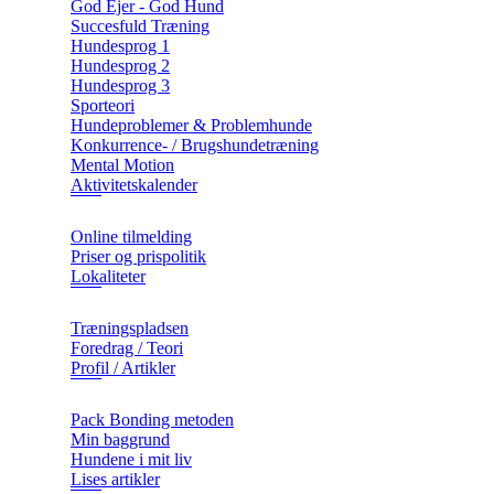
God Ejer - God Hund
Succesfuld Træning
Hundesprog 1
Hundesprog 2
Hundesprog 3
Sporteori
Hundeproblemer & Problemhunde
Konkurrence- / Brugshundetræning
Mental Motion
Aktivitetskalender
Online tilmelding
Priser og prispolitik
Lokaliteter
Træningspladsen
Foredrag / Teori
Profil / Artikler
Pack Bonding metoden
Min baggrund
Hundene i mit liv
Lises artikler