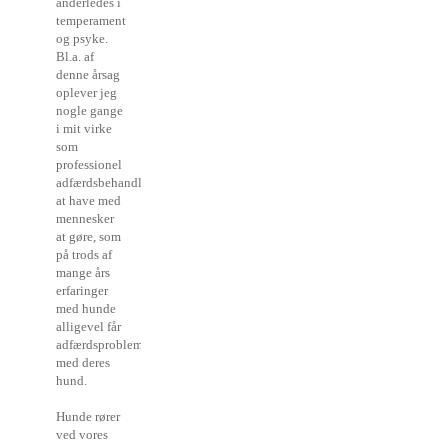
anderledes i
temperament
og psyke.
Bl.a. af
denne årsag
oplever jeg
nogle gange
i mit virke
som
professionel
adfærdsbehandler
at have med
mennesker
at gøre, som
på trods af
mange års
erfaringer
med hunde
alligevel får
adfærdsproblemer
med deres
hund.
Hunde rører
ved vores