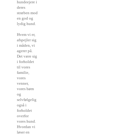
hundeejere i
deres
stræben mod
en god og
lydig hund.
Hvem vi er,
afspejler sig
i måden, vi
agerer på.
Det være sig
i forholdet
til vores
familie,
vores
venner,
vores børn
og
selvfølgelig
også i
forholdet
overfor
vores hund.
Hvordan vi
løser en